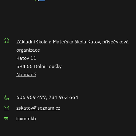
Základní škola a Mateřská škola Katov, příspěvková
organizace
Katov 11
594 55 Dolní Loučky
Na mapě
606 959 477, 731 963 664
zskatov@seznam.cz
tcxmmkb