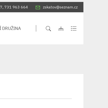
7, 731 963 664
zskatov@seznam.cz
Í DRUŽINA