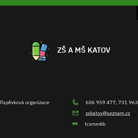
ZŠ A MŠ KATOV
příspěvková organizace
606 959 477, 731 963
zskatov@seznam.cz
tcxmmkb