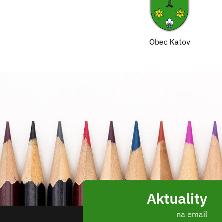
Obec Katov
Aktuality
na email