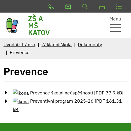
ZŠ A
Menu
MŠ
KATOV
Úvodní stránka
Základní škola
Dokumenty
Prevence
Prevence
Prevence školní neúspěšnosti [PDF 77.9 kB]
Preventivní program 2025-26 [PDF 161.31
kB]