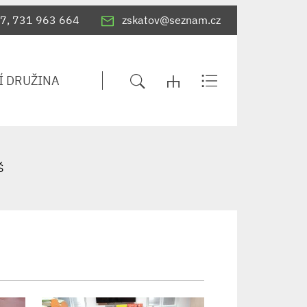
7, 731 963 664
zskatov@seznam.cz
Í DRUŽINA
Š