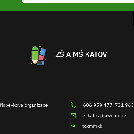
ZŠ A MŠ KATOV
příspěvková organizace
606 959 477, 731 963
zskatov@seznam.cz
tcxmmkb