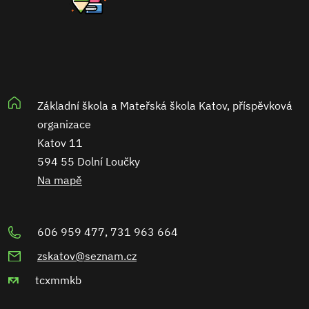
Základní škola a Mateřská škola Katov, příspěvková
organizace
Katov 11
594 55 Dolní Loučky
Na mapě
606 959 477, 731 963 664
zskatov@seznam.cz
tcxmmkb